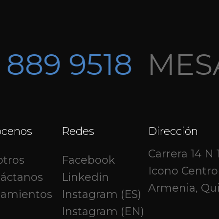
889 9518
MESA
ócenos
Redes
Dirección
Carrera 14 N 1
tros
Facebook
Icono Centro
áctanos
Linkedin
Armenia, Qu
zamientos
Instagram (ES)
Instagram (EN)