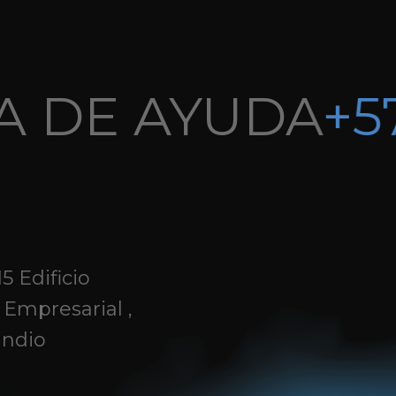
 DE AYUDA
+57
5 Edificio
 Empresarial ,
indio