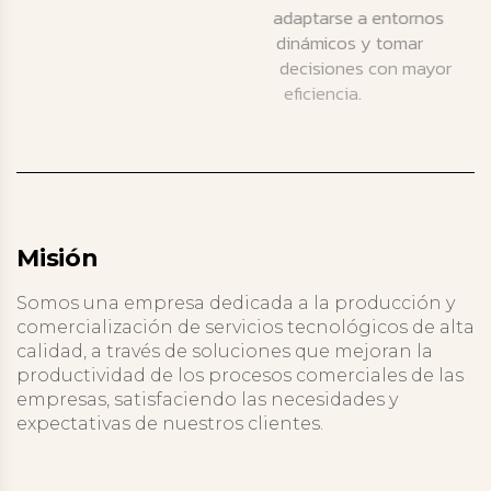
adaptarse a entornos
dinámicos y tomar
decisiones con mayor
eficiencia.
Misión
Somos una empresa dedicada a la producción y
comercialización de servicios tecnológicos de alta
calidad, a través de soluciones que mejoran la
productividad de los procesos comerciales de las
empresas, satisfaciendo las necesidades y
expectativas de nuestros clientes.