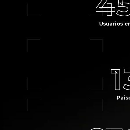
4
Usuarios 
1
Pais