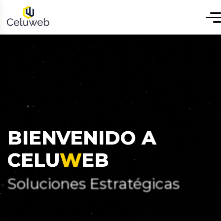
BIENVENIDO A
CELU
W
EB
Soluciones Estratégicas