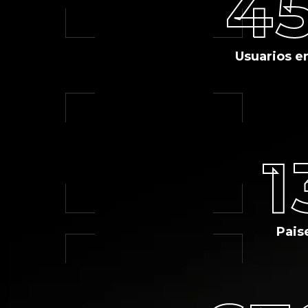
4
Usuarios 
1
Pais