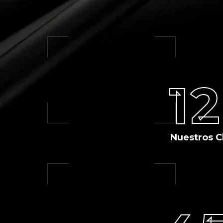
1
Nuestros C